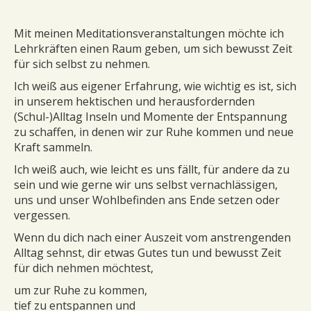
Meditation und Entspannung
Mit meinen Meditationsveranstaltungen möchte ich
Lehrkräften einen Raum geben, um sich bewusst Zeit
Stimme & Rhythmus
für sich selbst zu nehmen.
Familienaufstellung
Ich weiß aus eigener Erfahrung, wie wichtig es ist, sich
in unserem hektischen und herausfordernden
Wir über uns
(Schul-)Alltag Inseln und Momente der Entspannung
zu schaffen, in denen wir zur Ruhe kommen und neue
Raumvermietung
Kraft sammeln.
Ich weiß auch, wie leicht es uns fällt, für andere da zu
Kontakt
sein und wie gerne wir uns selbst vernachlässigen,
uns und unser Wohlbefinden ans Ende setzen oder
Impressum
vergessen.
Wenn du dich nach einer Auszeit vom anstrengenden
Alltag sehnst, dir etwas Gutes tun und bewusst Zeit
für dich nehmen möchtest,
um zur Ruhe zu kommen,
tief zu entspannen und